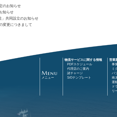
定のお知らせ
お知らせ
s株式会社」共同設立のお知らせ
先の変更につきまして
物流サービスに関する情報
営業
PDFスケジュール
事
代理店のご案内
ミ
Menu
諸チャージ
パ
メニュー
S/Oテンプレート
南
運
ド
リ