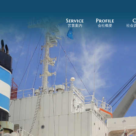
Service
Profile
C
営業案内
会社概要
社会
事業活動
ミクロネシア航路
パプアニューギニア・豪州航路
南太平洋航路
運航船腹
ドライコンテナ
リーファーコンテナ
協和海運について
ごあいさつ
企業理念
会社概要
沿革
関連会社
紹介動画
社
白