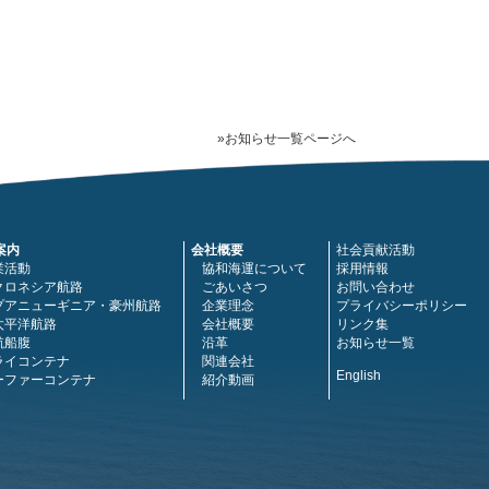
»お知らせ一覧ページへ
案内
会社概要
社会貢献活動
業活動
協和海運について
採用情報
クロネシア航路
ごあいさつ
お問い合わせ
プアニューギニア・豪州航路
企業理念
プライバシーポリシー
太平洋航路
会社概要
リンク集
航船腹
沿革
お知らせ一覧
ライコンテナ
関連会社
English
ーファーコンテナ
紹介動画