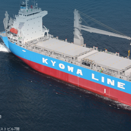
階
レストビル7階