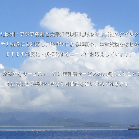
た欧州・アジア各港と太平洋島嶼国地域を結ぶ当社のダイレク
テナ輸送にも対応し、Ro/Roによる車輌や、重量貨物をはじ
ますます高度化・多様化するニーズにお応えしています。
た永続的なサービス」、常に定期船サービスの原点に返ること
私たちは世界各地へ更なる可能性を追い求めてゆきます。