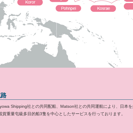
航路
C-Kyowa Shipping社との共同配船、Matson社との共同運航により
00載貨重量屯級多目的船3隻を中心としたサービスを行っております。